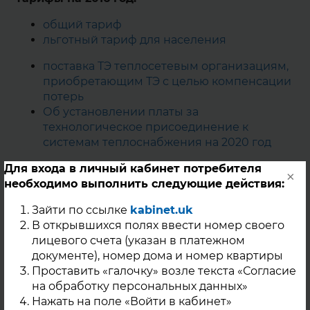
общий тариф
льготный тариф для населения
поставка ТЭ теплосетевым организациям,
приобретающим ТЭ с целью компенсации
потерь
Об установлении платы за
технологическое присоединение к
системам теплоснабжения на 2020 год
Для входа в личный кабинет потребителя
Постановление ЕТО 85-21 от 18.12.201
×
необходимо выполнить следующие действия:
(установления платы за подключения к
системам ТС)
Зайти по ссылке
kabinet.uk
ПОСТАНОВЛЕНИЕ №20/5 от 23.04.18г.
В открывшихся полях ввести номер своего
МТРиЭ "об утверждении норматива
лицевого счета (указан в платежном
удельного расхода топлива на
документе), номер дома и номер квартиры
отпущенную электрическую и тепловую
Проставить «галочку» возле текста «Согласие
энергию ООО "Перспектива"
на обработку персональных данных»
ПОСТАНОВЛЕНИЕ №39/2 от 12.07.18г. "об
Нажать на поле «Войти в кабинет»
утверждении нормативов