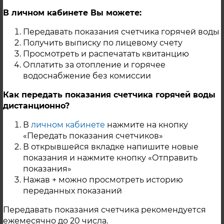
технологических потерь при передаче
В личном кабинете Вы можете:
тепловой энергии по сетям ООО
"Перспектива"
Передавать показания счетчика горячей воды
ПОСТАНОВЛЕНИЕ № 86_99 от 20.12.18 ООО
Получить выписку по лицевому счету
Перспектива компенсация потерь ТЭ
Просмотреть и распечатать квитанцию
Оплатить за отопление и горячее
Информация о выводе источников тепловой
водоснабжение без комиссии
энергии, тепловых сетей из эксплуатации и
об основаниях
Как передать показания счетчика горячей воды
приостановления, ограничения и
дистанционно?
прекращения режима потребления тепловой
В
личном кабинете
нажмите на кнопку
энергии в случаях, предусмотренных
«Передать показания счетчиков»
пунктами 70 и 76 Правил организации
В открывшейся вкладке напишите новые
теплоснабжения в РФ) по форме №9.
показания и нажмите кнопку «Отправить
Скачать
показания»
Нажав + можно просмотреть историю
Прочие
переданных показаний
Постановление ЕТО от 26 ноября 2014 года
Передавать показания счетчика рекомендуется
№ 49/130
ежемесячно до 20 числа.