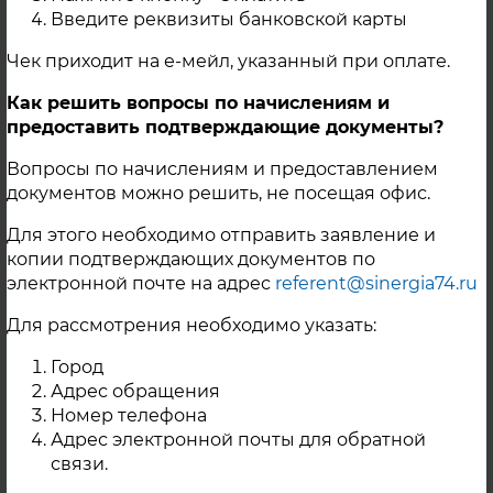
Введите реквизиты банковской карты
Документы
Чек приходит на е-мейл, указанный при оплате.
Заключение договора на теплоснабжение
Как решить вопросы по начислениям и
г. Карабаш
предоставить подтверждающие документы?
Заключение договора на теплоснабжение
с. Миасское
Вопросы по начислениям и предоставлением
Заключение договора на теплоснабжение
документов можно решить, не посещая офис.
г. Касли
Заключение договора на теплоснабжение
Для этого необходимо отправить заявление и
п. Октябрьский
копии подтверждающих документов по
Заключение договора на теплоснабжение
электронной почте на адрес
referent@sinergia74.ru
г. Троицк
Для рассмотрения необходимо указать:
«Карабашский рабочий» № 9(9692) от
04.02.2014г.
Информация о ценах (тарифах)
Город
на регулируемые товары (услуги) на
Адрес обращения
территории Карабашского городского
Номер телефона
округа.
Адрес электронной почты для обратной
Согласие на обработку персональных
связи.
данных