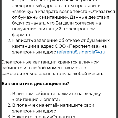
2016 № 28-1
электронный адрес, а затем проставить
Постановление Администрации
«галочку» в квадрате возле текста «Отказаться
Каслинского городского поселения от 27
от бумажных квитанций». Данные действия
мая 2013 года № 96 «О введении в
будут означать, что Вы дали согласие на
действие нормативов потребления
получение квитанций в электронном
коммунальных услуг для потребителей
формате.
Каслинского городского поселения»
Написать заявление об отказе от бумажных
Решение Собрания депутатов
квитанций в адрес ООО «Перспектива» на
Красноармейского муниципального
электронный адрес
referent@sinergia74.ru
района от 13 декабря 2013 года № 141 «Об
Электронные квитанции хранятся в личном
утверждении нормативов потребления
кабинете и в любой момент их можно
коммунальных услуг на территории
самостоятельно распечатать за любой месяц.
Красноармейского муниципального
района»
Как оплатить дистанционно?
Постановление Администрации Копейска
от 22.06.2016 № 1500-п_статус ЕТСО
В личном кабинете нажмите на вкладку
Постановление 1026 от 01.06.2017 статус
«Квитанция и оплата»
ЕТС
О
В поле «чек на email» напишите свой
электронный адрес
Нажмите кнопку «Оплатить»