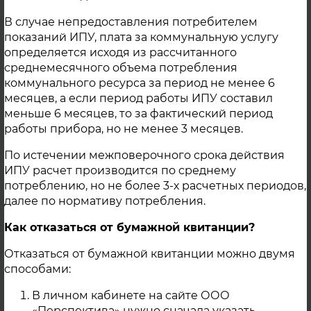
Постановление ЕТО от 28 ноября 2014 года
№ 50/128
В случае непредоставления потребителем
Постановление ЕТО от 03 октября 2014
показаний ИПУ, плата за коммунальную услугу
года № 404
определяется исходя из рассчитанного
Постановление Минтарифов от 24 ноября
среднемесячного объема потребления
2015 года № 55/131
коммунального ресурса за период не менее 6
Постановление Минтарифов от 01
месяцев, а если период работы ИПУ составил
октября 2015 года № 45/51
меньше 6 месяцев, то за фактический период
Постановление администрации КГО №105
работы прибора, но не менее 3 месяцев.
от 21.03.2014
По истечении межповерочного срока действия
Постановление Минтарифов от 24 ноября
ИПУ расчет производится по среднему
2015 № 55-132
потреблению, но не более 3-х расчетных периодов,
Постановление Минтарифов от 24 ноября
далее по нормативу потребления.
2015 № 55-92
Постановление Администрации Касли 04-
Как отказаться от бумажной квитанции?
12-15 № 260 статус ЕТСО
Постановление Минтарифов от 01
Отказаться от бумажной квитанции можно двумя
октября 2015 года № 45/52
способами:
Постановление Минтарифов от 18
декабря 2015 года № 63/11
В личном кабинете на сайте ООО
Постановление Минтарифов от 28 июня
«Перспектива» нужно сначала указать