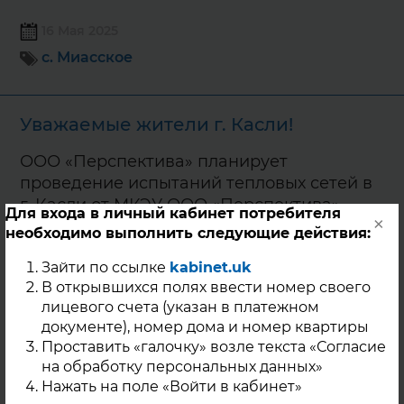
16 Мая 2025
с. Миасское
Уважаемые жители г. Касли!
ООО «Перспектива» планирует
проведение испытаний тепловых сетей в
г. Касли от МКЭУ ООО «Перспектива»,
Для входа в личный кабинет потребителя
×
расположенной по адресу: г. Касли, ул.
необходимо выполнить следующие действия:
Техническая, 1, в следующие даты:
Зайти по ссылке
kabinet.uk
26.05.2025 — испытания на
В открывшихся полях ввести номер своего
гидравлические потери водяных
лицевого счета (указан в платежном
тепловых сетей контура теплоснабжения
документе), номер дома и номер квартиры
котельной; 27.05.2025 — испытания на
Проставить «галочку» возле текста «Согласие
тепловые потери водяных тепловых сетей
на обработку персональных данных»
контура теплоснабжения котельной;
Нажать на поле «Войти в кабинет»
28.05.2025 — гидравлические испытания