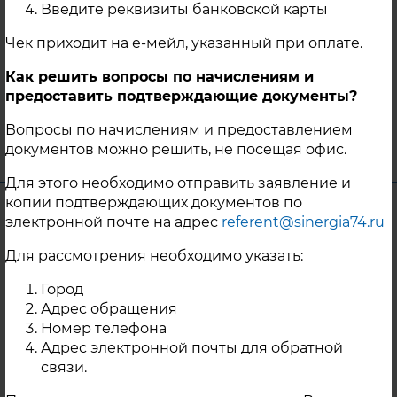
Введите реквизиты банковской карты
связи с чем с 11.05.2025г. горячее
водоснабжение потребителей будет
Чек приходит на е-мейл, указанный при оплате.
временно приостановлено до окончания
Как решить вопросы по начислениям и
работ.
предоставить подтверждающие документы?
06 Мая 2025
Вопросы по начислениям и предоставлением
г. Карабаш
документов можно решить, не посещая офис.
Для этого необходимо отправить заявление и
копии подтверждающих документов по
Уважаемые жители г. Троицка!
электронной почте на адрес
referent@sinergia74.ru
В целях качественной подготовки
Для рассмотрения необходимо указать:
тепловых сетей от Газовой котельной 120
МВт «ООО Перспектива» в г. Троицк к
Город
Адрес обращения
работе в отопительном периоде с
Номер телефона
13.05.2025г. ООО «Перспектива»
Адрес электронной почты для обратной
планируется проведение гидравлических
связи.
испытаний магистральных и квартальных
участков тепловой сети на плотность и