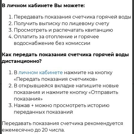
на прочность и плотность магистральных
В личном кабинете Вы можете:
и квартальных тепловых сетей после
Передавать показания счетчика горячей воды
окончания отопительного периода 2024-
Получить выписку по лицевому счету
2025 гг. В связи с чем с 26.05.2025г.
Просмотреть и распечатать квитанцию
горячее водоснабжение потребителей
Оплатить за отопление и горячее
будет временно приостановлено до
водоснабжение без комиссии
окончания работ.
Как передать показания счетчика горячей воды
дистанционно?
14 Мая 2025
г. Касли
В
личном кабинете
нажмите на кнопку
«Передать показания счетчиков»
В открывшейся вкладке напишите новые
показания и нажмите кнопку «Отправить
Уважаемые жители с. Миасское
показания»
Красноармейского района!
Нажав + можно просмотреть историю
переданных показаний
ООО «Перспектива» планирует провести
испытания тепловых сетей в с. Миасское
Передавать показания счетчика рекомендуется
от МКЭУ ООО «Перспектива»,
ежемесячно до 20 числа.