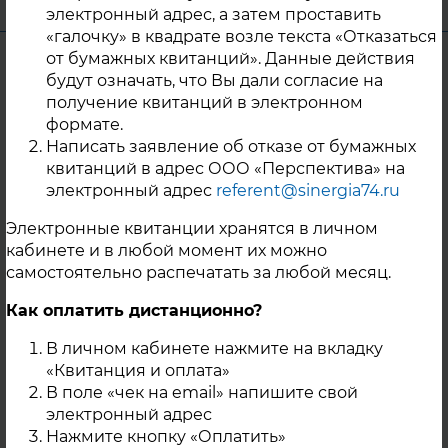
электронный адрес, а затем проставить
«галочку» в квадрате возле текста «Отказаться
от бумажных квитанций». Данные действия
Уважаемые жители г. Карабаш!
будут означать, что Вы дали согласие на
получение квитанций в электронном
ООО «Перспектива» планирует
формате.
проведение испытаний тепловых сетей в
Написать заявление об отказе от бумажных
г. Карабаш от котельной, расположенной
квитанций в адрес ООО «Перспектива» на
по адресу: г. Карабаш, ул. 1 Мая, в
электронный адрес
referent@sinergia74.ru
следующие даты: 12.05.2025 —
гидравлические испытания на прочность
Электронные квитанции хранятся в личном
и плотность магистральных и квартальных
кабинете и в любой момент их можно
тепловых сетей после окончания
самостоятельно распечатать за любой месяц.
отопительного периода 2024-2025 гг.
Как оплатить дистанционно?
13.05.2025 — испытания на
гидравлические потери водяных
В личном кабинете нажмите на вкладку
тепловых сетей контура теплоснабжения
«Квитанция и оплата»
котельной; 14.05.2025 — испытания на
В поле «чек на email» напишите свой
электронный адрес
тепловые потери водяных тепловых сетей
Нажмите кнопку «Оплатить»
контура теплоснабжения котельной; В