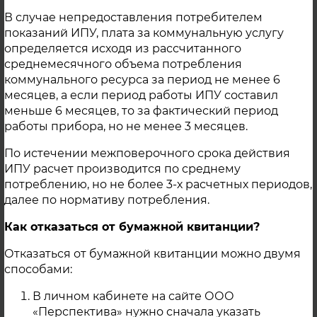
расположенной по адресу: с. Миасское, ул.
В случае непредоставления потребителем
Урожайная, 7, в следующие даты:
показаний ИПУ, плата за коммунальную услугу
15.05.2025 — гидравлические испытания
определяется исходя из рассчитанного
на прочность и плотность магистральных
среднемесячного объема потребления
и квартальных тепловых сетей после
коммунального ресурса за период не менее 6
окончания отопительного периода 2024-
месяцев, а если период работы ИПУ составил
2025 гг. 16.05.2025 — испытания на
меньше 6 месяцев, то за фактический период
гидравлические потери водяных
работы прибора, но не менее 3 месяцев.
тепловых сетей контура теплоснабжения
По истечении межповерочного срока действия
котельной; 19.05.2025 — испытания на
ИПУ расчет производится по среднему
тепловые потери водяных тепловых сетей
потреблению, но не более 3-х расчетных периодов,
контура теплоснабжения котельной; В
далее по нормативу потребления.
связи с чем с 14.05.2025г. горячее
водоснабжение потребителей будет
Как отказаться от бумажной квитанции?
временно приостановлено до окончания
Отказаться от бумажной квитанции можно двумя
работ.
способами:
06 Мая 2025
В личном кабинете на сайте ООО
с. Миасское
«Перспектива» нужно сначала указать