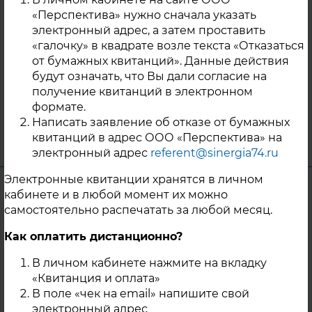
дополнительной информацией о сроках и
«Перспектива» нужно сначала указать
времени восстановления рабочего
электронный адрес, а затем проставить
состояния трубопроводов тепловых сетей
«галочку» в квадрате возле текста «Отказаться
следует обращаться в диспетчерскую
от бумажных квитанций». Данные действия
службу ООО «Акцент», ООО «Базис», ООО
будут означать, что Вы дали согласие на
«Вектор» по телефону 8-35163-5-55-44.
получение квитанций в электронном
формате.
06 Июня 2024
Написать заявление об отказе от бумажных
г. Троицк
квитанций в адрес ООО «Перспектива» на
электронный адрес
referent@sinergia74.ru
Электронные квитанции хранятся в личном
Уважаемые жители п. Октябрьский!
кабинете и в любой момент их можно
самостоятельно распечатать за любой месяц.
В ходе проведения 1-го этапа
гидравлических испытаний тепловых
Как оплатить дистанционно?
сетей п. Октябрьский были выявлены
В личном кабинете нажмите на вкладку
повреждения трубопроводов, в
«Квитанция и оплата»
результате чего с 04.06.2024г. подача
В поле «чек на email» напишите свой
теплоносителя на нужды горячего
электронный адрес