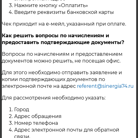
водоснабжения приостановлена
Нажмите кнопку «Оплатить»
следующим потребителям: Российская 4,
Введите реквизиты банковской карты
4а, 6, 8,9, 10, 17, 19, 21, 25, 27, 27а, 27б, 29, 31;
Чек приходит на е-мейл, указанный при оплате.
Партсъезда 1, 2а, 3, 5, 6, 7, 3а; Северная
17,19, 21, 23, 23а, 25; Гагарина 26, 28; Ленина
Как решить вопросы по начислениям и
6, 8/1, 8а, 8Б, 8/2, 10,16,18, 25, 27.
предоставить подтверждающие документы?
Возобновление подачи теплоносителя
будет осуществлено после выполнения
Вопросы по начислениям и предоставлением
документов можно решить, не посещая офис.
ремонтных работ теплосетевой
организацией ООО «ПКП-Синергия» и
Для этого необходимо отправить заявление и
проведения повторных успешных
копии подтверждающих документов по
гидравлических испытаний. За
электронной почте на адрес
referent@sinergia74.ru
информацией о сроках и времени
Для рассмотрения необходимо указать:
восстановления рабочего состояния
трубопроводов тепловых сетей следует
Город
обращаться в диспетчерскую службу ООО
Адрес обращения
«ПКП-Синергия» по телефону 8 351 394
Номер телефона
3023.
Адрес электронной почты для обратной
связи.