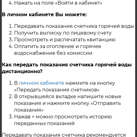
Нажать на поле «Войти в кабинет»
«Вектор», сроки отключения ГВС
продлеваются для выполнения
В личном кабинете Вы можете:
ремонтных работ и проведения
повторных успешных гидравлических
Передавать показания счетчика горячей воды
испытаний. Ориентировочные сроки
Получить выписку по лицевому счету
Просмотреть и распечатать квитанцию
окончания ремонтных работ после
Оплатить за отопление и горячее
проведения повторных гидравлических
водоснабжение без комиссии
испытаний – 24.06.2024г. За
дополнительной информацией о сроках и
Как передать показания счетчика горячей воды
времени восстановления рабочего
дистанционно?
состояния трубопроводов тепловых сетей
В
личном кабинете
нажмите на кнопку
следует обращаться в диспетчерскую
«Передать показания счетчиков»
службу ООО «Акцент», ООО «Базис», ООО
В открывшейся вкладке напишите новые
«Вектор» по телефону 8-35163-5-55-44.
показания и нажмите кнопку «Отправить
показания»
14 Июня 2024
Нажав + можно просмотреть историю
г. Троицк
переданных показаний
Передавать показания счетчика рекомендуется