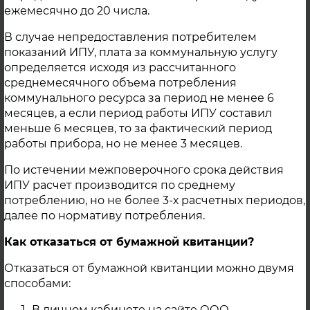
ежемесячно до 20 числа.
Уважаемые жители г. Троицка!
В случае непредоставления потребителем
В связи с неустранением повреждений
показаний ИПУ, плата за коммунальную услугу
трубопроводов, выявленных при
определяется исходя из рассчитанного
проведении I этапа гидравлических
среднемесячного объема потребления
испытаний на тепловых сетях
коммунального ресурса за период не менее 6
Центральной части г. Троицка по
месяцев, а если период работы ИПУ составил
направлениям «Ильина», «Володарского»,
меньше 6 месяцев, то за фактический период
работы прибора, но не менее 3 месяцев.
«Летягина» теплосетевыми
организациями ООО «Акцент», ООО
По истечении межповерочного срока действия
«Базис», ООО «Вектор», сроки отключения
ИПУ расчет производится по среднему
ГВС продлеваются для выполнения
потреблению, но не более 3-х расчетных периодов,
ремонтных работ и проведения
далее по нормативу потребления.
повторных успешных гидравлических
Как отказаться от бумажной квитанции?
испытаний. Ориентировочные сроки
окончания ремонтных работ после
Отказаться от бумажной квитанции можно двумя
проведения повторных гидравлических
способами:
испытаний – 17.06.2024г. За
В личном кабинете на сайте ООО