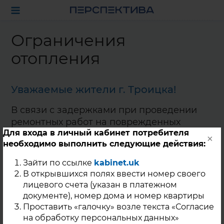
Ограничения
отопления
Уважаемые жители г. Троицка!
В связи с задержками при проведении
ремонтных работ на поврежденных
Для входа в личный кабинет потребителя
участках трубопроводов, выявленных при
×
необходимо выполнить следующие действия:
проведении гидравлических испытаний
тепловых сетей центральной части г.
Зайти по ссылке
kabinet.uk
Троицка на плотность и прочность по
В открывшихся полях ввести номер своего
направлениям «Ильина», «Володарского»,
лицевого счета (указан в платежном
«Летягина» находящихся на
документе), номер дома и номер квартиры
обслуживании теплосетевых организаций
Проставить «галочку» возле текста «Согласие
ООО «Акцент», ООО «Базис», ООО
на обработку персональных данных»