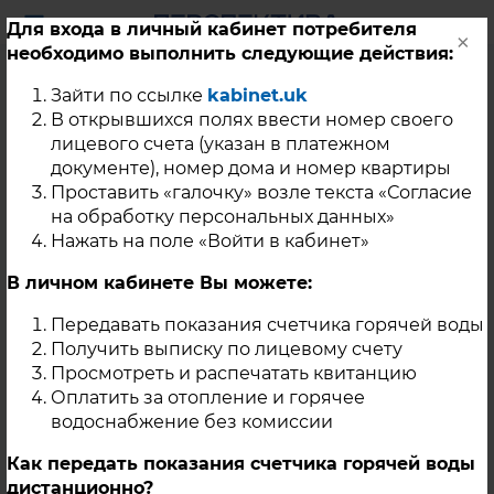
Для входа в личный кабинет потребителя
×
необходимо выполнить следующие действия:
Ограничения
Зайти по ссылке
kabinet.uk
отопления
В открывшихся полях ввести номер своего
лицевого счета (указан в платежном
документе), номер дома и номер квартиры
Проставить «галочку» возле текста «Согласие
Уважаемые жители г. Касли!
на обработку персональных данных»
В связи с проведением ремонтных работ
Нажать на поле «Войти в кабинет»
на теплотрассе планируется
В личном кабинете Вы можете:
прекращение подачи теплоносителя для
нужд горячего водоснабжения (ГВС)
Передавать показания счетчика горячей воды
05.09.2025г. с 10:00 до окончания работ.
Получить выписку по лицевому счету
Под отключение попадают все
Просмотреть и распечатать квитанцию
Оплатить за отопление и горячее
потребители, подключённые к источнику
водоснабжение без комиссии
теплоснабжения МКЭУ «ООО
Перспектива» по адресу: ул.
Как передать показания счетчика горячей воды
Технологическая, 1, г. Касли.
дистанционно?