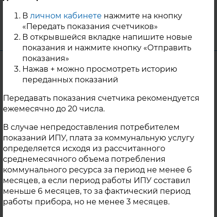
В
личном кабинете
нажмите на кнопку
29 Августа 2025
«Передать показания счетчиков»
г. Касли
В открывшейся вкладке напишите новые
показания и нажмите кнопку «Отправить
показания»
Уважаемые жители г. Касли!
Нажав + можно просмотреть историю
переданных показаний
В связи с проведением ремонтных работ
на тепловых сетях г. Касли с 23:00
Передавать показания счетчика рекомендуется
ежемесячно до 20 числа.
12.08.2025г. до окончания работ будет
прекращена подача теплоносителя на
В случае непредоставления потребителем
нужды горячего водоснабжения для
показаний ИПУ, плата за коммунальную услугу
следующих потребителей: - 8 марта 50; -
определяется исходя из рассчитанного
ул. Декабристов 140,142,144; - ул.
среднемесячного объема потребления
Лобашова
коммунального ресурса за период не менее 6
139,142,144,145,148,152,154,156,158,158а; - ул.
месяцев, а если период работы ИПУ составил
Стадионная 91,93,95,97,99,101,103.
меньше 6 месяцев, то за фактический период
работы прибора, но не менее 3 месяцев.
12 Августа 2025