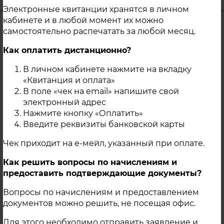
Электронные квитанции хранятся в личном
кабинете и в любой момент их можно
Уважаемые жители г. Троицка!
самостоятельно распечатать за любой месяц.
В целях качественной подготовки
Как оплатить дистанционно?
тепловых сетей от Газовой котельной 120
В личном кабинете нажмите на вкладку
МВт «ООО Перспектива», расположенной
«Квитанция и оплата»
по адресу в г. Троицк, ул. Заводская, зд. 5 к
В поле «чек на email» напишите свой
работе в отопительном периоде 2025-
электронный адрес
2026гг., с 18.08.2025г. по 25.08.2025г. будет
Нажмите кнопку «Оплатить»
проводиться промывка трубопроводов
Введите реквизиты банковской карты
тепловой сети центральной части г.
Троицка, в связи с чем, будет прекращена
Чек приходит на е-мейл, указанный при оплате.
подача теплоносителя на нужды ГВС
Как решить вопросы по начислениям и
потребителей.
предоставить подтверждающие документы?
04 Августа 2025
Вопросы по начислениям и предоставлением
документов можно решить, не посещая офис.
г. Троицк
Для этого необходимо отправить заявление и