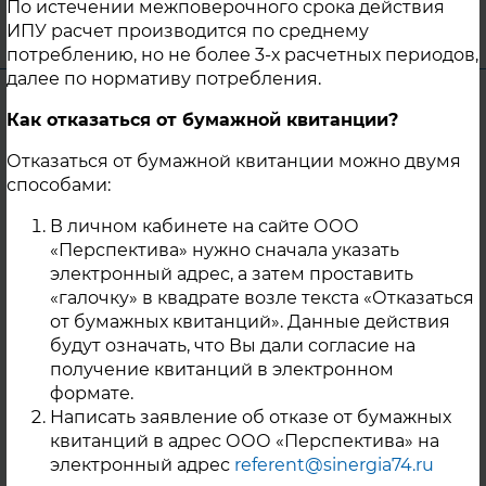
По истечении межповерочного срока действия
г. Касли
ИПУ расчет производится по среднему
потреблению, но не более 3-х расчетных периодов,
далее по нормативу потребления.
Уважаемые жители п. Октябрьский!
Как отказаться от бумажной квитанции?
В связи с проведением плановых
Отказаться от бумажной квитанции можно двумя
ремонтных работ на источнике тепловой
способами:
энергии МКЭУ ООО «Перспектива»,
расположенном по адресу г. Копейск, п.
В личном кабинете на сайте ООО
«Перспектива» нужно сначала указать
Октябрьский, ул. Гагарина 7а/1, 08.08.2025
электронный адрес, а затем проставить
с 08:00 до 13:00 будет временно
«галочку» в квадрате возле текста «Отказаться
прекращена подача теплоносителя для
от бумажных квитанций». Данные действия
нужд горячего водоснабжения (ГВС) всем
будут означать, что Вы дали согласие на
потребителям п. Октябрьский,
получение квитанций в электронном
подключенным к данному источнику.
формате.
Написать заявление об отказе от бумажных
06 Августа 2025
квитанций в адрес ООО «Перспектива» на
г. Копейск
электронный адрес
referent@sinergia74.ru