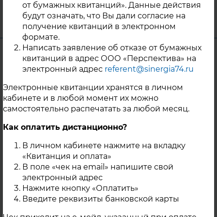
11 Сентября 2024
от бумажных квитанций». Данные действия
будут означать, что Вы дали согласие на
г. Троицк
получение квитанций в электронном
формате.
Написать заявление об отказе от бумажных
Уважаемые жители п. Октябрьский!
квитанций в адрес ООО «Перспектива» на
электронный адрес
referent@sinergia74.ru
В связи с утечкой теплоносителя на
тепловых сетях ООО «ПКП Синергия» с
Электронные квитанции хранятся в личном
07.09.2024г. была прекращена подача
кабинете и в любой момент их можно
теплоносителя на нужды ГВС следующим
самостоятельно распечатать за любой месяц.
потребителям: - ул.26 П. Съезда 1; - ул.
Как оплатить дистанционно?
Северная 17,19,21,23,23а,25; - ул. Ленина
8/1,8/2,8б; Возобновление подачи
В личном кабинете нажмите на вкладку
теплоносителя будет осуществлено после
«Квитанция и оплата»
локализации повреждения
В поле «чек на email» напишите свой
электронный адрес
трубопроводов и выполнения ремонтных
Нажмите кнопку «Оплатить»
работ теплосетевой организацией ООО
Введите реквизиты банковской карты
«ПКП-Синергия». За информацией о
сроках и времени восстановления