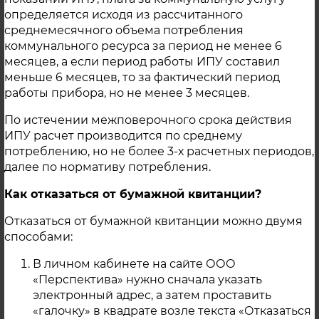
пересечения канализационного
определяется исходя из рассчитанного
коллектора с теплотрассой,
среднемесячного объема потребления
расположенной по улице Денисова,
коммунального ресурса за период не менее 6
информируем о временной приостановке
месяцев, а если период работы ИПУ составил
подачи теплоносителя для услуги
меньше 6 месяцев, то за фактический период
горячего водоснабжения. Отключение
работы прибора, но не менее 3 месяцев.
осуществлено с 10 сентября 2024 года на
По истечении межповерочного срока действия
срок 10 календарных дней. Под
ИПУ расчет производится по среднему
отключение попали следующие
потреблению, но не более 3-х расчетных периодов,
потребители: - 5 микрорайон 1, 2, 4, 5, 5а, 6,
далее по нормативу потребления.
8, 9, 10, 12, 12а, 13, 14, 16а, 16б, 17, 18, 29, 30,
30а, 36; - Ул. Октябрьская 1а, 1б; - Майская
Как отказаться от бумажной квитанции?
пл. 2; - 2 микрорайон 1, 2, 3, 4, 5, 6, 7, 8, 10, 11,
Отказаться от бумажной квитанции можно двумя
11а, 12, 15, 15а, 16, 20; - Фок "Юниор", д/с №15;
способами:
-ул. Советская 2, 4, 6; -ул. Ленин 2, 2а, 1а
(ГКОУ Общеобразовательная школа-
В личном кабинете на сайте ООО
интернат для слепых и слабовидящих
«Перспектива» нужно сначала указать
обучающихся).
электронный адрес, а затем проставить
«галочку» в квадрате возле текста «Отказаться