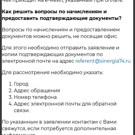
Чек приходит на е-мейл, указанный при оплате.
рабочего состояния трубопроводов
Как решить вопросы по начислениям и
тепловых сетей следует обращаться в
предоставить подтверждающие документы?
диспетчерскую службу ООО «ПКП-
Синергия» по телефону 8 351 394 3023.
Вопросы по начислениям и предоставлением
документов можно решить, не посещая офис.
10 Сентября 2024
Для этого необходимо отправить заявление и
г. Копейск
копии подтверждающих документов по
электронной почте на адрес
referent@sinergia74.ru
Уважаемые жители п. Октябрьский!
Для рассмотрения необходимо указать:
В связи с производством работ по замене
Город
Адрес обращения
тепловых сетей ООО «СК Авантаж» в
Номер телефона
контуре теплоснабжения № 1 п.
Адрес электронной почты для обратной
Октябрьский для подключения объекта
связи.
«Детского сада на 120 мест по ул. 26
Партсъезда, 3б в г. Копейске» с 08:00 до
По указанным в заявлении контактам с Вами
17:00 04.09.24г. подача теплоносителя на
свяжутся, если потребуется дополнительная
нужды горячего водоснабжения