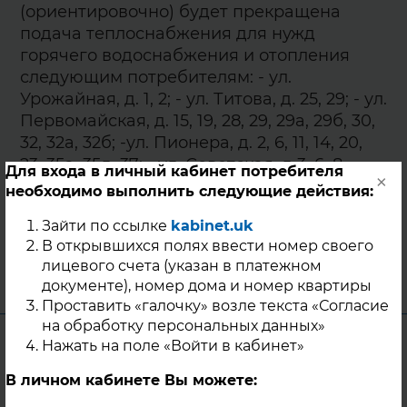
(ориентировочно) будет прекращена
подача теплоснабжения для нужд
горячего водоснабжения и отопления
следующим потребителям: - ул.
Урожайная, д. 1, 2; - ул. Титова, д. 25, 29; - ул.
Первомайская, д. 15, 19, 28, 29, 29а, 29б, 30,
32, 32а, 32б; -ул. Пионера, д. 2, 6, 11, 14, 20,
23, 35а, 35д, 37; - ул. Советская, д 3, 6, 8,
Для входа в личный кабинет потребителя
×
8(гараж); - ул. Мира. д. 20; - ул. Солнечная,
необходимо выполнить следующие действия:
д. 14б.
Зайти по ссылке
kabinet.uk
В открывшихся полях ввести номер своего
27 Сентября 2024
лицевого счета (указан в платежном
с. Миасское
документе), номер дома и номер квартиры
Проставить «галочку» возле текста «Согласие
на обработку персональных данных»
Уважаемые жители г. Касли!
Нажать на поле «Войти в кабинет»
В связи с проведением ремонтных работ
В личном кабинете Вы можете:
на теплотрассе прекращена подача