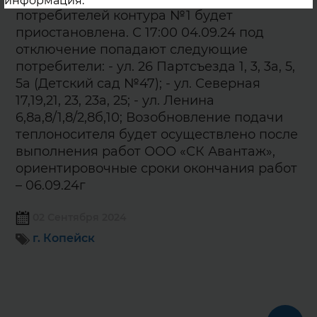
информация.
потребителей контура №1 будет
приостановлена. С 17:00 04.09.24 под
отключение попадают следующие
потребители: - ул. 26 Партсъезда 1, 3, 3а, 5,
5а (Детский сад №47); - ул. Северная
17,19,21, 23, 23а, 25; - ул. Ленина
6,8а,8/1,8/2,8б,10; Возобновление подачи
теплоносителя будет осуществлено после
выполнения работ ООО «СК Авантаж»,
ориентировочные сроки окончания работ
– 06.09.24г
02 Сентября 2024
г. Копейск