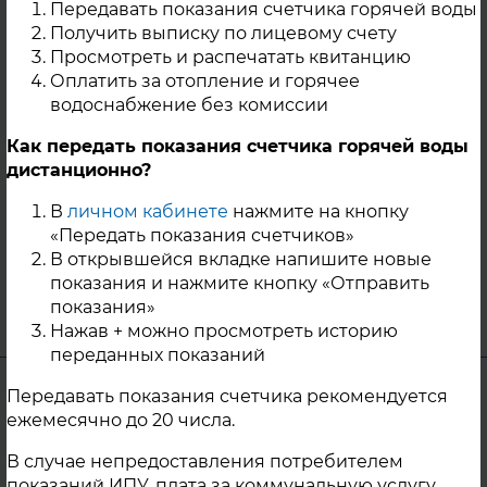
Передавать показания счетчика горячей воды
теплоносителя на нужды ГВС
Получить выписку по лицевому счету
потребителей с 17.09.2024г. до окончания
Просмотреть и распечатать квитанцию
работ. Под отключение попали
Оплатить за отопление и горячее
следующие потребители: - МКД по ул.
водоснабжение без комиссии
Декабристов, 101; - МУ ДО "ДЮСШ" по ул.
Как передать показания счетчика горячей воды
Мира, 99; - МОУ "Каслинская СОШ №24"
дистанционно?
по ул. Декабристов, 99; - МУ «Дворец
культуры им. И.М.Захарова» по ул. Ленина,
В
личном кабинете
нажмите на кнопку
16.
«Передать показания счетчиков»
В открывшейся вкладке напишите новые
20 Сентября 2024
показания и нажмите кнопку «Отправить
показания»
г. Касли
Нажав + можно просмотреть историю
переданных показаний
Уважаемые жители г. Троицка!
Передавать показания счетчика рекомендуется
ежемесячно до 20 числа.
В связи с выполнением работ по замене
В случае непредоставления потребителем
трубопроводов тепловых сетей на участке
показаний ИПУ, плата за коммунальную услугу