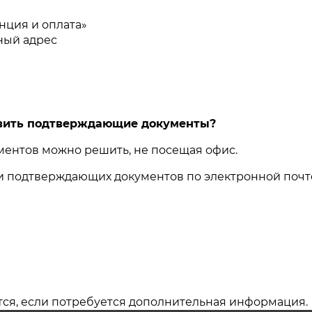
ова 40, Володарского 41, д/поликлиника
нция и оплата»
ж Гагарина 19, детский центр "Солнышко"
нный адрес
8,50,52,54,55,60,62,70,72,74,63,67,69,73
9 Фрунзе 2б,3,5,6,8,9,13,15,19,21,33 Ловчикова
6,48,53а,55,57,57а,59,61,63, Володарского 46,48
авить подтверждающие документы?
ентов можно решить, не посещая офис.
ии подтверждающих документов по электронной почт
тся, если потребуется дополнительная информация.