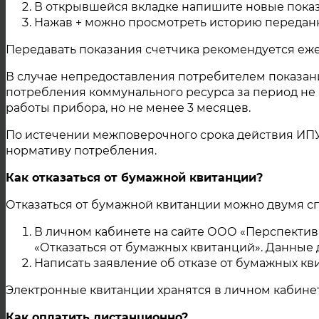
19 Ноября 2021
В открывшейся вкладке напишите новые показ
Нажав + можно просмотреть историю передан
г. Касли
Передавать показания счетчика рекомендуется еже
Уважаемые жители г. Тро
В случае непредоставления потребителем показани
потребления коммунального ресурса за период не 
В связи с проведением ремон
работы прибора, но не менее 3 месяцев.
планируется прекращение по
с 08-30 22.11.2021г. до окон
По истечении межповерочного срока действия ИПУ 
нормативу потребления.
потребители: 5 мкр. 1, 2, 4, 5, 5
Как отказаться от бумажной квитанции?
19 Ноября 2021
Отказаться от бумажной квитанции можно двумя с
г. Троицк
В личном кабинете на сайте ООО «Перспектива»
«Отказаться от бумажных квитанций». Данные д
Уважаемые жители г. Тро
Написать заявление об отказе от бумажных к
В связи с проведением ремон
Электронные квитанции хранятся в личном кабинет
прекращение подачи теплоно
03.11.2021г. до окончания р
Как оплатить дистанционно?