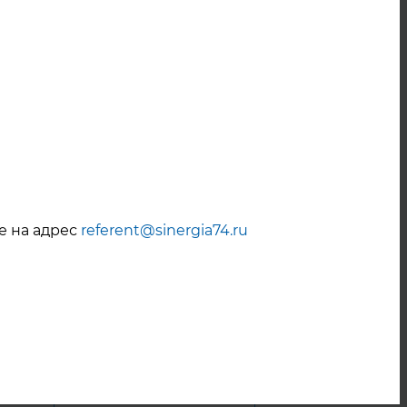
Май 2022
Апрель 2022
Март 2022
Февраль 2022
Январь 2022
Декабрь 2021
е на адрес
referent@sinergia74.ru
Ноябрь 2021
Октябрь 2021
Сентябрь 2021
Август 2021
Июль 2021