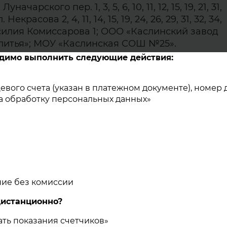
ачарского пер. 1, 3, 5, 6, 10, 11, 12, 15, 19, 21, 31,
л. Некрасова 2, 4, 11, 14, 15, 19, 24, 26, 29, 31, 32, 34,
 Василия Комиссарова 1; ООО «Каслинский завод
 литья»; МОУ «Каслинская СОШ №25».
одимо выполнить следующие действия:
евого счета (указан в платежном документе), номер
на обработку персональных данных»
и!
тных работ на теплотрассе планируется
теля на нужды отопления и ГВС 22.11.2021г. с
очно). Под отключение попадают следующие
 Луначарского пер. 1, 3, 5, 6, 10, 11, 12, 15, 19, 21, 3
ние без комиссии
ул. Некрасова 2, 4, 11, 14, 15, 19, 24, 26, 29, 31, 32, 34,
ул. Василия Комиссарова 1; • ООО «Каслинский зав
дистанционно?
литья»; • МОУ «Каслинская СОШ №25».
ть показания счетчиков»