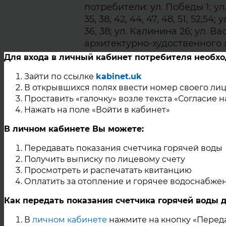
потребители: ул. Победы 1; ул. Лун
35, 38, 42, 44, 47, 48, 51, 52,54; у
36, 38; ул. Калинина 26; ул.
архитектурно-худоственного
Для входа в личный кабинет потребителя необх
23 Ноября 2021
Зайти по ссылке
kabinet.uk
г. Касли
В открывшихся полях ввести номер своего лиц
Проставить «галочку» возле текста «Согласие 
Нажать на поле «Войти в кабинет»
Уважаемые жители г. Касл
В личном кабинете Вы можете:
В связи с проведением ремон
прекращение подачи теплоноси
Передавать показания счетчика горячей воды
08-00 до 17-00 (ориентиров
Получить выписку по лицевому счету
потребители: • ул. Победы 1; • ул.
Просмотреть и распечатать квитанцию
Оплатить за отопление и горячее водоснабже
35, 38, 42, 44, 47, 48, 51, 52,54; • 
36, 38; • ул. Калинина 26; • 
Как передать показания счетчика горячей воды 
архитектурно-худоственного 
В
личном кабинете
нажмите на кнопку «Переда