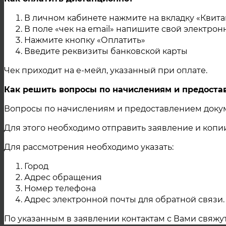
потребители: д/с №31 Ловчик
В личном кабинете нажмите на вкладку «Квита
Володарского 31, пед.коллед
В поле «чек на email» напишите свой электро
Пионерская 48 Пионерская 46,4
Нажмите кнопку «Оплатить»
Советская 83, Гагарина 15,15а,1
Введите реквизиты банковской карты
30,32,36 Красноармейская 42,4
Чек приходит на е-мейл, указанный при оплате.
02 Ноября 2021
Как решить вопросы по начислениям и предост
г. Троицк
Вопросы по начислениям и предоставлением докум
Для этого необходимо отправить заявление и коп
Для рассмотрения необходимо указать:
Город
Адрес обращения
Номер телефона
Адрес электронной почты для обратной связи.
По указанным в заявлении контактам с Вами свяжу