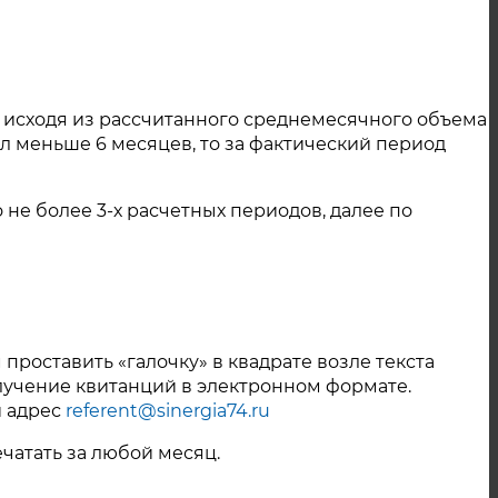
Октябрь 2023
Сентябрь 2023
Август 2023
 исходя из рассчитанного среднемесячного объема
Июль 2023
л меньше 6 месяцев, то за фактический период
С
Июнь 2023
е
не более 3-х расчетных периодов, далее по
Май 2023
Ноябрь 2022
Октябрь 2022
Сентябрь 2022
проставить «галочку» в квадрате возле текста
олучение квитанций в электронном формате.
Август 2022
й адрес
referent@sinergia74.ru
Июль 2022
чатать за любой месяц.
Июнь 2022