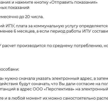
ания и нажмите кнопку «Отправить показания»
ных показаний
месячно до 20 числа.
ицка!
й ИПУ, плата за коммунальную услугу определяется
менее 6 месяцев, а если период работы ИПУ состави
тных работ ООО "Акцент" на теплотрассе
дачи теплоносителя на нужды отопления и ГВ
чания работ. Под отключение попадают следующи
расчет производится по среднему потреблению, но 
а, 6
пособами:
 нужно сначала указать электронный адрес, а затем 
ействия будут означать, что Вы дали согласие на п
ицка!
витанций в адрес ООО «Перспектива» на электронны
тных работ на теплотрассе планируется
е и в любой момент их можно самостоятельно распе
сителя на нужды отопления и ГВС с 08-30
абот. Под отключение попадают следующие