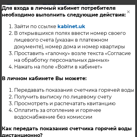
Для входа в личный кабинет потребителя
×
необходимо выполнить следующие действия:
Уважаемые
Зайти по ссылке
kabinet.uk
потребители тепловой
В открывшихся полях ввести номер своего
лицевого счета (указан в платежном
энергии с. Миасское!
документе), номер дома и номер квартиры
Проставить «галочку» возле текста «Согласие
на обработку персональных данных»
17 Мая 2024
Нажать на поле «Войти в кабинет»
Доводим до Вашего сведения, что с 23.05.24г.
В личном кабинете Вы можете:
планируется проведение гидравлических испытаний
тепловых сетей с. Миасское, в связи с чем будет
Передавать показания счетчика горячей воды
прекращена подача теплоносителя на нужды ГВС
Получить выписку по лицевому счету
потребителей до окончания работ.
Просмотреть и распечатать квитанцию
Оплатить за отопление и горячее
с. Миасское
водоснабжение без комиссии
Как передать показания счетчика горячей воды
дистанционно?