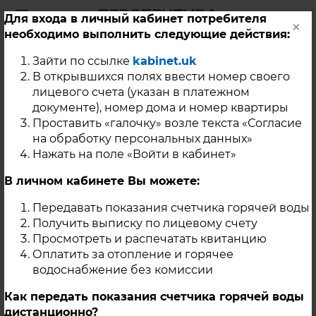
Для входа в личный кабинет потребителя
×
необходимо выполнить следующие действия:
Уважаемые жители г.
Зайти по ссылке
kabinet.uk
Карабаш!
В открывшихся полях ввести номер своего
лицевого счета (указан в платежном
документе), номер дома и номер квартиры
Проставить «галочку» возле текста «Согласие
24 Июля 2024
на обработку персональных данных»
В целях качественной подготовки тепловых сетей г.
Нажать на поле «Войти в кабинет»
Карабаша к работе в отопительном периоде 2024-2025гг.
ООО «Перспектива» были проведены гидравлические
В личном кабинете Вы можете:
испытания на прочность и плотность трубопроводов
тепловых сетей, согласно ранее утвержденной программы
Передавать показания счетчика горячей воды
испытаний.
Получить выписку по лицевому счету
Просмотреть и распечатать квитанцию
В связи выявленными повреждения на участках тепловой
Оплатить за отопление и горячее
сети, срок отключения ГВС будет продлен в контуре
ЦТП-4, для выполнения ремонтных работ.
водоснабжение без комиссии
Ориентировочные сроки окончания ремонтных работ
Как передать показания счетчика горячей воды
29.07.2024 г.
дистанционно?