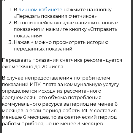
Список потребителей, попавших под отключение:
В
личном кабинете
нажмите на кнопку
- Контур ЦТП 4: ул. Металлургов 3 (администрация), 4
«Передать показания счетчиков»
(ТРК), 5(ФОК), 9 (Школа №1),6,11/1 ,11/2, 11/3, 11/4, 13/1,
В открывшейся вкладке напишите новые
13/2, 13/3, 13/4, 15/1, 15/2, 15/3, 15/4, 17/1, 17/2, 17/3, 17/4,
17/5, 19, 38, 13а (ДШИ), 10 (Д/С № 10),16,18; ул. Ключевая
показания и нажмите кнопку «Отправить
14,15,16,17,18,20,20а,22(МВД); Комсомольская
показания»
22а,23,24,25,26,27,29,29а(Сбербанк).
Нажав + можно просмотреть историю
переданных показаний
Передавать показания счетчика рекомендуется
г. Карабаш
ежемесячно до 20 числа.
В случае непредоставления потребителем
показаний ИПУ, плата за коммунальную услугу
Контактная информация
определяется исходя из рассчитанного
среднемесячного объема потребления
коммунального ресурса за период не менее 6
месяцев, а если период работы ИПУ составил
меньше 6 месяцев, то за фактический период
работы прибора, но не менее 3 месяцев.