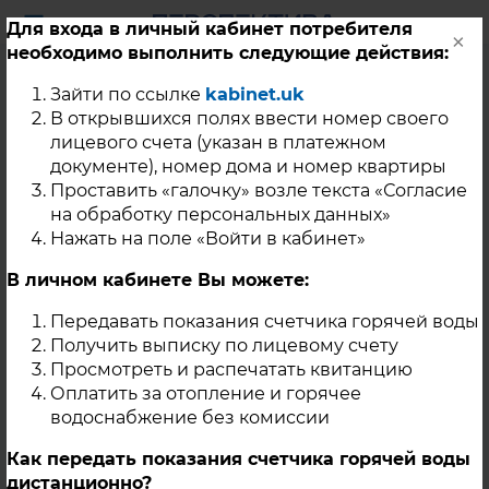
Для входа в личный кабинет потребителя
×
необходимо выполнить следующие действия:
Уважаемые жители г.
Зайти по ссылке
kabinet.uk
Карабаш!
В открывшихся полях ввести номер своего
лицевого счета (указан в платежном
документе), номер дома и номер квартиры
Проставить «галочку» возле текста «Согласие
19 Августа 2020
на обработку персональных данных»
В связи с проведением ремонтных работ на участке
Нажать на поле «Войти в кабинет»
тепловой сети от ЦТП-2 до ТК 4 планируется
прекращение подачи теплоносителя на нужды ГВС с
В личном кабинете Вы можете:
22-00 21.08.2020г. до 12-00 23.08.2020г.
ориентировочно. Под отключение попадают
Передавать показания счетчика горячей воды
следующие потребители: - Контур ЦТП 2: ул.
Получить выписку по лицевому счету
Гагарина 1,3,5,6,7,8,9,10,11,12,14,16,2 (Д/С № 9); Ленина
19,22,24,28,30,31,33,34,35,36,37,38,39,41,42, 2а (ООО
Просмотреть и распечатать квитанцию
Уралия); Островского 2а; Подлесная 6,8. - Контур ЦТП
Оплатить за отопление и горячее
1: ул. 23-й годовщины Октября 1 (д/с № 1). - Контур ЦТП
водоснабжение без комиссии
5: Поликлиника, ул. Кузнецова 6 (школа интернат);
Как передать показания счетчика горячей воды
дистанционно?