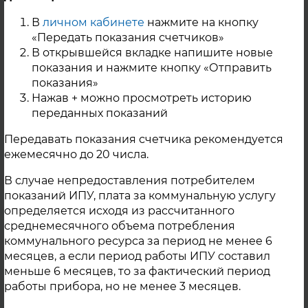
ул. Василия Комиссарова 1;
В
личном кабинете
нажмите на кнопку
ООО «Каслинский завод архитектурно-худоственного
«Передать показания счетчиков»
литья»;
В открывшейся вкладке напишите новые
МОУ «Каслинская СОШ №25».
показания и нажмите кнопку «Отправить
показания»
Нажав + можно просмотреть историю
г. Касли
переданных показаний
Передавать показания счетчика рекомендуется
ежемесячно до 20 числа.
Контактная информация
В случае непредоставления потребителем
показаний ИПУ, плата за коммунальную услугу
определяется исходя из рассчитанного
среднемесячного объема потребления
коммунального ресурса за период не менее 6
месяцев, а если период работы ИПУ составил
меньше 6 месяцев, то за фактический период
работы прибора, но не менее 3 месяцев.