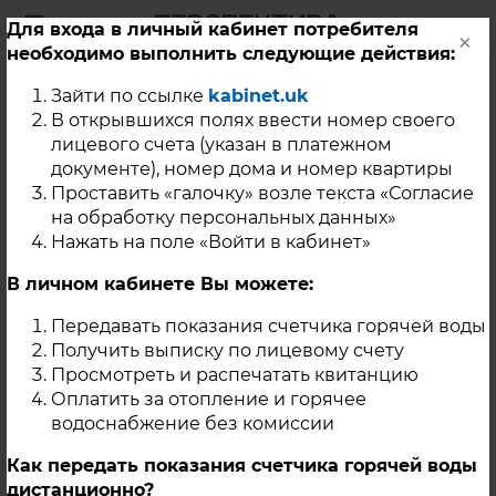
Для входа в личный кабинет потребителя
×
необходимо выполнить следующие действия:
Уважаемые жители г.
Зайти по ссылке
kabinet.uk
Касли!
В открывшихся полях ввести номер своего
лицевого счета (указан в платежном
документе), номер дома и номер квартиры
Проставить «галочку» возле текста «Согласие
19 Ноября 2021
на обработку персональных данных»
В связи с проведением ремонтных работ на теплотрассе
Нажать на поле «Войти в кабинет»
планируется прекращение подачи теплоносителя на
нужды отопления и ГВС 22.11.2021г. с 08-00 до 17-00
В личном кабинете Вы можете:
(ориентировочно). Под отключение попадают следующие
потребители:
Передавать показания счетчика горячей воды
ул. Победы 1;
Получить выписку по лицевому счету
Просмотреть и распечатать квитанцию
ул. Луначарского пер. 1, 3, 5, 6, 10, 11, 12, 15, 19, 21, 31,
35, 38, 42, 44, 47, 48, 51, 52,54;
Оплатить за отопление и горячее
водоснабжение без комиссии
ул. Некрасова 2, 4, 11, 14, 15, 19, 24, 26, 29, 31, 32, 34,
36, 38;
Как передать показания счетчика горячей воды
ул. Калинина 26;
дистанционно?