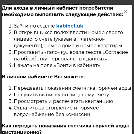
Для входа в личный кабинет потребителя
×
необходимо выполнить следующие действия:
Уважаемые жители г.
Зайти по ссылке
kabinet.uk
Касли!
В открывшихся полях ввести номер своего
лицевого счета (указан в платежном
документе), номер дома и номер квартиры
Проставить «галочку» возле текста «Согласие
22 Июля 2020
на обработку персональных данных»
В связи с проведением ремонтных работ на участке
Нажать на поле «Войти в кабинет»
тепловой сети по ул. Советская, горячее
водоснабжение следующих потребителей
В личном кабинете Вы можете:
осуществляться не будет в период с 7:30 по 17:00
23.07.2020 г.: К. Маркса 1,3,5,28,30,32,19 (д/с №8); Ленина
Передавать показания счетчика горячей воды
57,65; Ломоносова 6,10,21,22,24,35,37,39,41,43,45; Ретнева
Получить выписку по лицевому счету
1,2,2а,2б,4,6; Советская 29,31 Ломоносова 8а (д/с № 12)
Просмотреть и распечатать квитанцию
Оплатить за отопление и горячее
г. Касли
водоснабжение без комиссии
Как передать показания счетчика горячей воды
дистанционно?