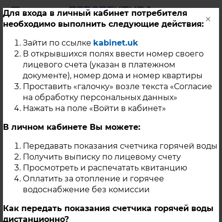
Для входа в личный кабинет потребителя
×
необходимо выполнить следующие действия:
Уважаемые жители г.
Зайти по ссылке
kabinet.uk
Троицка!
В открывшихся полях ввести номер своего
лицевого счета (указан в платежном
документе), номер дома и номер квартиры
Проставить «галочку» возле текста «Согласие
08 Ноября 2024
на обработку персональных данных»
08.11.2024 г. в сетевую воду системы теплоснабжения
Нажать на поле «Войти в кабинет»
г. Троицка будет введён краситель «Уранин-А», в
целях обнаружения утечек сетевой воды из системы.
В личном кабинете Вы можете:
«Уранин А» – это органический краситель зелёного
цвета, он безопасен для жизни и здоровья человека.
Передавать показания счетчика горячей воды
В случае обнаружения воды зелёного цвета из
Получить выписку по лицевому счету
трубопроводов систем горячего водоснабжения, в
Просмотреть и распечатать квитанцию
тепловых камерах и лотках, в канализационных
Оплатить за отопление и горячее
колодцах, в подвалах, на поверхности земли и тд.,
водоснабжение без комиссии
необходимо незамедлительно сообщать диспетчеру
ООО «Перспектива» по телефону: 8-35163-5-80-20,
либо в ПТО ООО «Перспектива» по телефону: 8-351-
Как передать показания счетчика горячей воды
7000-916.
дистанционно?