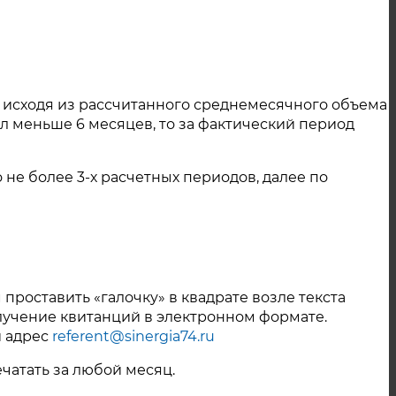
Октябрь 2023
Сентябрь 2023
Август 2023
 исходя из рассчитанного среднемесячного объема
л меньше 6 месяцев, то за фактический период
Июль 2023
Июнь 2023
не более 3-х расчетных периодов, далее по
Май 2023
Ноябрь 2022
Октябрь 2022
проставить «галочку» в квадрате возле текста
Сентябрь 2022
олучение квитанций в электронном формате.
й адрес
referent@sinergia74.ru
Август 2022
чатать за любой месяц.
Июль 2022