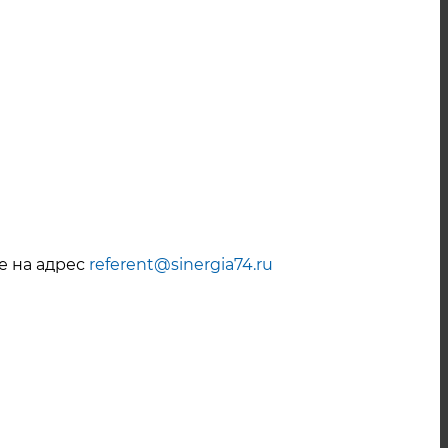
Июнь 2022
Май 2022
Апрель 2022
Март 2022
Февраль 2022
Январь 2022
Декабрь 2021
е на адрес
referent@sinergia74.ru
Ноябрь 2021
Октябрь 2021
Сентябрь 2021
Август 2021
Июль 2021