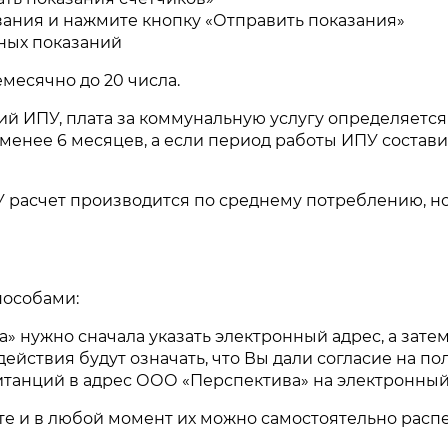
ания и нажмите кнопку «Отправить показания»
ных показаний
месячно до 20 числа.
й ИПУ, плата за коммунальную услугу определяется
менее 6 месяцев, а если период работы ИПУ состави
расчет производится по среднему потреблению, но 
пособами:
 нужно сначала указать электронный адрес, а затем 
ействия будут означать, что Вы дали согласие на п
витанций в адрес ООО «Перспектива» на электронны
е и в любой момент их можно самостоятельно распе