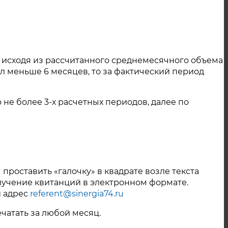
Октябрь 2023
Сентябрь 2023
Август 2023
 исходя из рассчитанного среднемесячного объема
л меньше 6 месяцев, то за фактический период
Июль 2023
Июнь 2023
не более 3-х расчетных периодов, далее по
Май 2023
Ноябрь 2022
Октябрь 2022
проставить «галочку» в квадрате возле текста
Сентябрь 2022
олучение квитанций в электронном формате.
й адрес
referent@sinergia74.ru
Август 2022
чатать за любой месяц.
Июль 2022