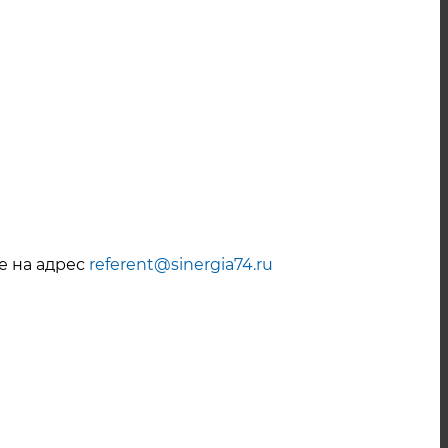
Июнь 2022
Май 2022
Апрель 2022
Март 2022
Февраль 2022
Январь 2022
Декабрь 2021
е на адрес
referent@sinergia74.ru
Ноябрь 2021
Октябрь 2021
Сентябрь 2021
Август 2021
Июль 2021