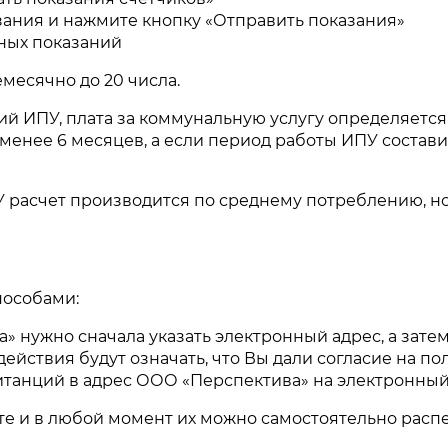
ания и нажмите кнопку «Отправить показания»
ных показаний
месячно до 20 числа.
й ИПУ, плата за коммунальную услугу определяется
менее 6 месяцев, а если период работы ИПУ состави
расчет производится по среднему потреблению, но 
пособами:
 нужно сначала указать электронный адрес, а затем 
ействия будут означать, что Вы дали согласие на п
витанций в адрес ООО «Перспектива» на электронны
е и в любой момент их можно самостоятельно распе