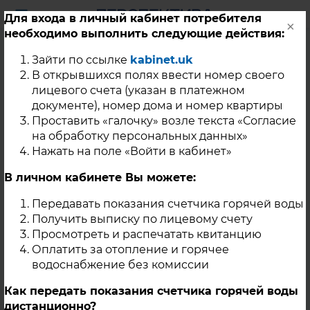
Для входа в личный кабинет потребителя
×
необходимо выполнить следующие действия:
Уважаемые жители с.
Зайти по ссылке
kabinet.uk
Миасское
В открывшихся полях ввести номер своего
лицевого счета (указан в платежном
Красноармейского
документе), номер дома и номер квартиры
Проставить «галочку» возле текста «Согласие
района!
на обработку персональных данных»
Нажать на поле «Войти в кабинет»
30 Июня 2023
В личном кабинете Вы можете:
В целях качественной подготовки тепловых сетей от МКЭУ ООО
Передавать показания счетчика горячей воды
«Перспектива» по ул. Урожайная, 7 в с. Миасское к работе в
Получить выписку по лицевому счету
отопительном периоде 2023-2024гг., с 04.07.2023г. ООО
Просмотреть и распечатать квитанцию
«Перспектива» планируется проведение гидравлических
Оплатить за отопление и горячее
испытаний магистральных и квартальных участков тепловой
водоснабжение без комиссии
сети на плотность и прочность, в связи с чем, горячее
водоснабжение потребителей осуществляться не будет.
Как передать показания счетчика горячей воды
дистанционно?